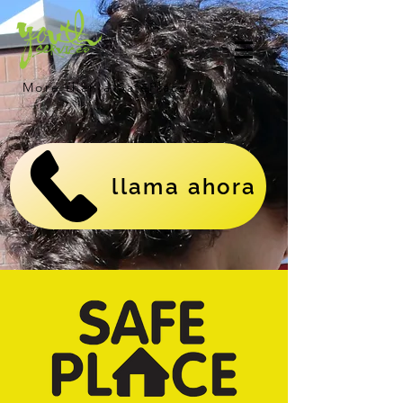
More than a SafePlace.
llama ahora